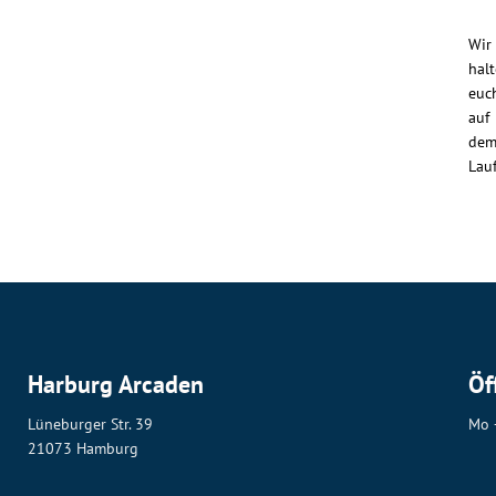
Wir
hal
euc
auf
de
Lau
Harburg Arcaden
Öf
Lüneburger Str. 39
Mo 
21073 Hamburg