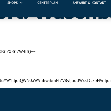
SHOPS
CENTERPLAN
ANFAHRT & KONTAKT
ort:
Waschb
ZSBCZXR0ZW4ifQ==
LCJuYW1lIjoiQWN0aW9uIiwibmFtZV8yIjpudWxsLCJzbHV