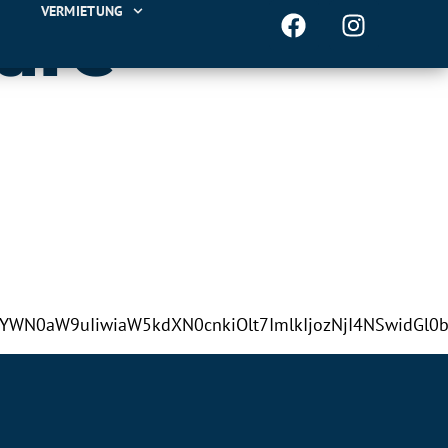
VERMIETUNG
are
nIjoiYWN0aW9uIiwiaW5kdXN0cnkiOlt7ImlkIjozNjI4NS