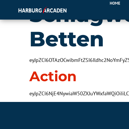
HOME
Schlagw
Betten
eyJpZCI6OTAzOCwibmFtZSI6Ildhc2NoYmFy
Action
eyJpZCI6NjE4NywiaW50ZXJuYWxfaWQiOiIi