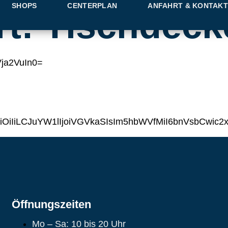
SHOPS
CENTERPLAN
ANFAHRT & KONTAK
rt:
Tischdeck
ja2VuIn0=
iIiLCJuYW1lIjoiVGVkaSIsIm5hbWVfMiI6bnVsbCwic
Öffnungszeiten
Mo – Sa: 10 bis 20 Uhr