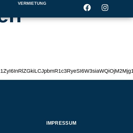
T
VERMIETUNG
en
2x1ZyI6InRlZGkiLCJpbmR1c3RyeSI6W3siaWQiOjM2
IMPRESSUM