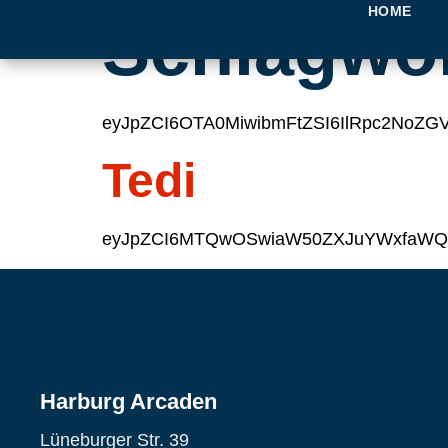
HOME
Schlagwo
eyJpZCI6OTA0MiwibmFtZSI6IlRpc2NoZGV
Tedi
eyJpZCI6MTQwOSwiaW50ZXJuYWxfaWQiO
Harburg Arcaden
Lüneburger Str. 39