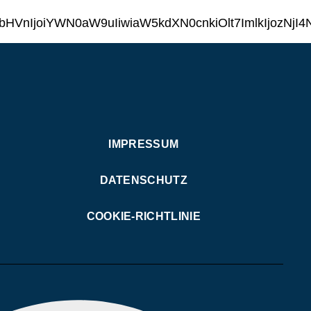
LCJzbHVnIjoiYWN0aW9uIiwiaW5kdXN0cnkiOlt7Imlk
IMPRESSUM
DATENSCHUTZ
COOKIE-RICHTLINIE