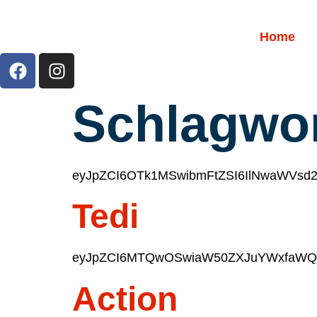
Home
Schlagwo
eyJpZCI6OTk1MSwibmFtZSI6IlNwaWVsd
Tedi
eyJpZCI6MTQwOSwiaW50ZXJuYWxfaWQiO
Action