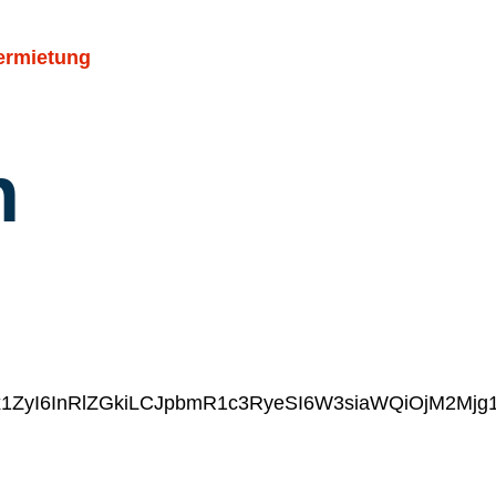
ermietung
n
2x1ZyI6InRlZGkiLCJpbmR1c3RyeSI6W3siaWQiOjM2