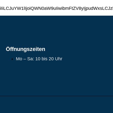
iIiLCJuYW1lIjoiQWN0aW9uIiwibmFtZV8yIjpudWxs
Öffnungszeiten
Mo – Sa: 10 bis 20 Uhr