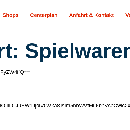
Shops
Centerplan
Anfahrt & Kontakt
V
rt:
Spielware
2FyZW4ifQ==
iIiLCJuYW1lIjoiVGVkaSIsIm5hbWVfMiI6bnVsbCwic