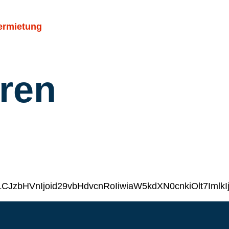
ermietung
ren
xsLCJzbHVnIjoid29vbHdvcnRoIiwiaW5kdXN0cnkiOl