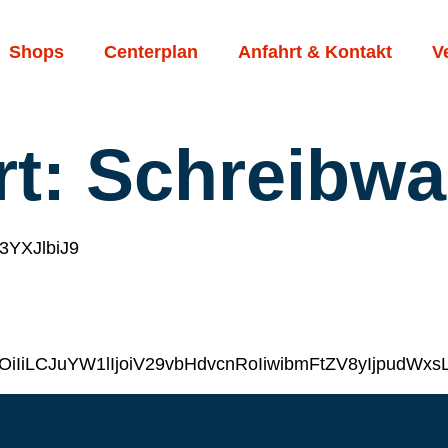
Shops
Centerplan
Anfahrt & Kontakt
V
rt:
Schreibwa
3YXJlbiJ9
IiLCJuYW1lIjoiV29vbHdvcnRoIiwibmFtZV8yIjpudW