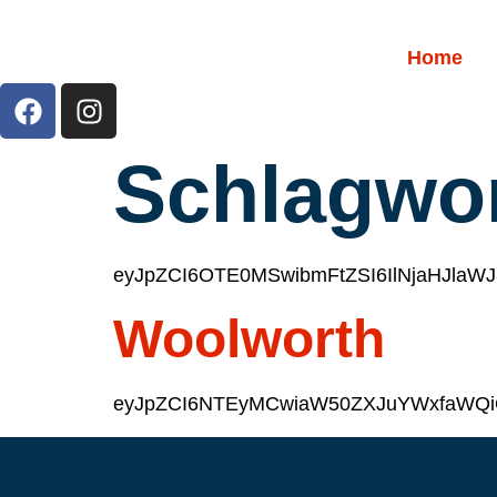
Home
Schlagwo
eyJpZCI6OTE0MSwibmFtZSI6IlNjaHJlaWJ
Woolworth
eyJpZCI6NTEyMCwiaW50ZXJuYWxfaWQiOi