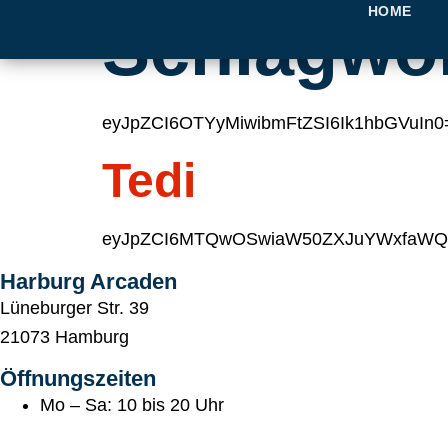
HOME
Schlagwo
eyJpZCI6OTYyMiwibmFtZSI6Ik1hbGVuIn0
Tedi
eyJpZCI6MTQwOSwiaW50ZXJuYWxfaWQiO
Harburg Arcaden
Lüneburger Str. 39
21073 Hamburg
Öffnungszeiten
Mo – Sa: 10 bis 20 Uhr