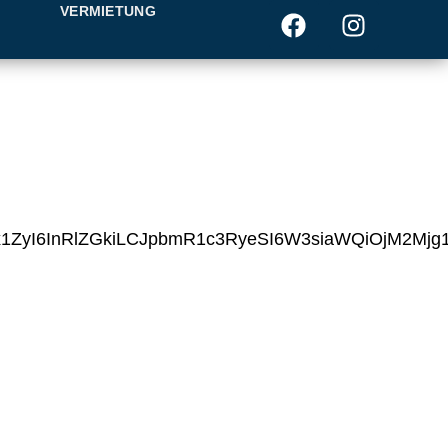
T
VERMIETUNG
2x1ZyI6InRlZGkiLCJpbmR1c3RyeSI6W3siaWQiOjM2