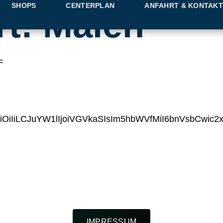
SHOPS
CENTERPLAN
ANFAHRT & KONTAK
rt:
Malen
=
iIiLCJuYW1lIjoiVGVkaSIsIm5hbWVfMiI6bnVsbCwic
IMPRESSUM