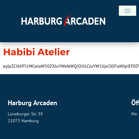
Schlagwort:
Künstlerbedarf
ANFAHRT & KON
eyJpZCI6ODg3MywibmFtZSI6IktcdTAwZmNuc3RsZXJiZWRhcmYifQ==
Habibi Atelier
eyJpZCI6NTI1MCwiaW50ZXJuYWxfaWQiOiIiLCJuYW1lIjoiSGFiaWJpIEF0Z
Harburg Arcaden
Öf
Lüneburger Str. 39
Mo 
21073 Hamburg