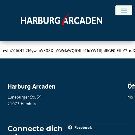
Schlagwort:
Gebäck
ANFAHRT & KON
eyJpZCI6ODQ3MiwibmFtZSI6IkdlYlx1MDBlNGNrIn0=
Dat Backhus
eyJpZCI6NTI2MywiaW50ZXJuYWxfaWQiOiIiLCJuYW1lIjoiRGF0IEJhY2
Harburg Arcaden
Öf
Lüneburger Str. 39
Mo 
21073 Hamburg
Connecte dich
Facebook